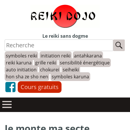
Skip
to
content
Le reiki sans dogme
symboles reiki
initiation reiki
antahkarana
reiki karuna
grille reiki
sensibilité énergétique
auto initiation
chokurei
seiheiki
hon sha ze sho nen
symboles karuna
Cours gratuits
Je monte ma secte