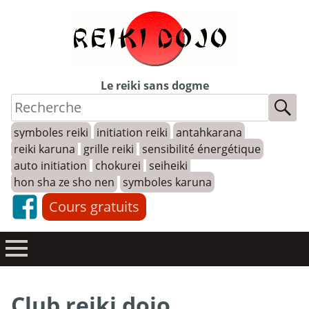
Skip
to
content
Le reiki sans dogme
symboles reiki
initiation reiki
antahkarana
reiki karuna
grille reiki
sensibilité énergétique
auto initiation
chokurei
seiheiki
hon sha ze sho nen
symboles karuna
Cours gratuits
Club reiki dojo