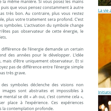
de la même manière. Si vous posez les mains
ki, puis que vous pensez constamment à autre
La vie 
as très bon. Au contraire, plus vous restez
le, plus votre traitement sera profond. C’est
s symboles. L’activation du symbole change
 n’êtes pas observateur de cette énergie, le
ets.
a différence de l’énergie demande un certain
rend des années pour le développer. L’idée
e, mais d’être uniquement observateur. Et si
yez pas de différence entre l’énergie simple
pas très grave.
on des symboles déclenche des visions non
s images sont abstraites et impossibles à
Initiat
le mental se dit « ah oui, c’est comme cela »,
er place à l’expérience. Ces expériences
s la contemplation profonde.