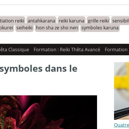
tiation reiki
antahkarana
reiki karuna
grille reiki
sensibi
okurei
seiheiki
hon sha ze sho nen
symboles karuna
hêta Classique
Formation : Reiki Thêta Avancé
Formation 
s symboles dans le
Quatre 