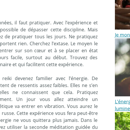
es, il faut pratiquer. Avec l’expérience et
t possible de dépasser cette discipline. Mais
Je mon
z de pratiquer tous les jours. Ne pratiquez
ortent rien. Cherchez l’extase. Le moyen le
entrer sur son cœur et à se placer en état
urs facile, surtout au début. Trouvez des
aire et qui facilitent cette expérience.
reiki devenez familier avec l’énergie. De
t de ressentis assez faibles. Elles ne s’en
lles ne connaissent que cela. Pratiquez
nnement. Un jour vous allez atteindre un
L’énerg
tique va entrer en vibration. Vous aurez le
lumine
 russe. Cette expérience vous fera peut-être
nergie ne vous quittera plus jamais. Dans le
vez utiliser la seconde méditation guidée du