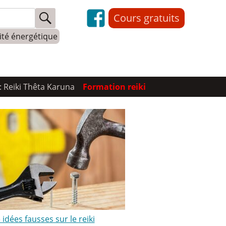
Cours gratuits
lité énergétique
: Reiki Thêta Karuna
Formation reiki
idées fausses sur le reiki