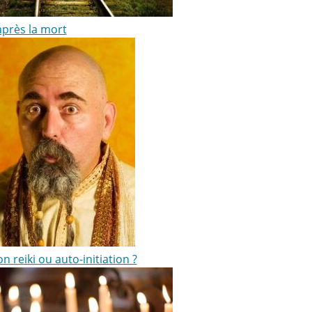
après la mort
ion reiki ou auto-initiation ?