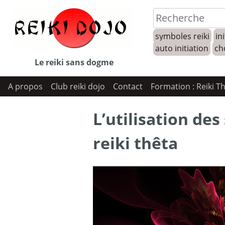
Skip
to
symboles reiki
ini
content
auto initiation
ch
Le reiki sans dogme
A propos
Club reiki dojo
Contact
Formation : Reiki T
L’utilisation de
reiki thêta