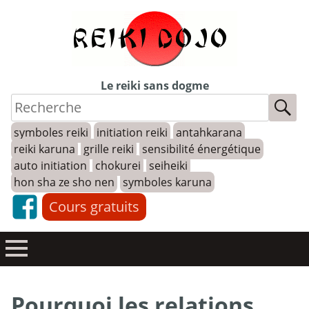
Skip
to
content
Le reiki sans dogme
symboles reiki
initiation reiki
antahkarana
reiki karuna
grille reiki
sensibilité énergétique
auto initiation
chokurei
seiheiki
hon sha ze sho nen
symboles karuna
Cours gratuits
Pourquoi les relations