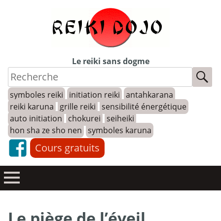
Skip
to
content
Le reiki sans dogme
symboles reiki
initiation reiki
antahkarana
reiki karuna
grille reiki
sensibilité énergétique
auto initiation
chokurei
seiheiki
hon sha ze sho nen
symboles karuna
Cours gratuits
Le piège de l’éveil