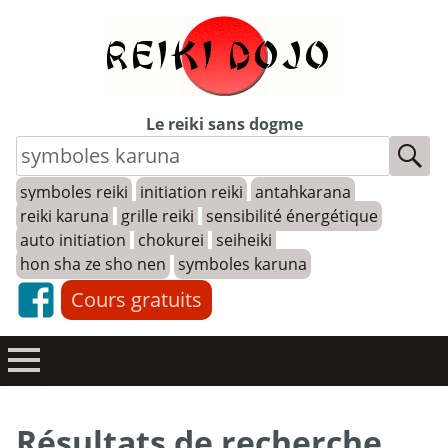
Skip
to
content
Le reiki sans dogme
symboles reiki
initiation reiki
antahkarana
reiki karuna
grille reiki
sensibilité énergétique
auto initiation
chokurei
seiheiki
hon sha ze sho nen
symboles karuna
Cours gratuits
Résultats de recherche