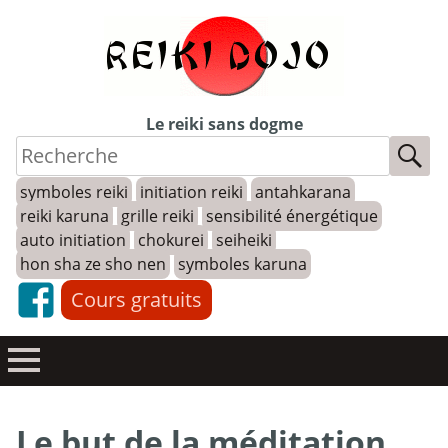
Skip
to
content
Le reiki sans dogme
symboles reiki
initiation reiki
antahkarana
reiki karuna
grille reiki
sensibilité énergétique
auto initiation
chokurei
seiheiki
hon sha ze sho nen
symboles karuna
Cours gratuits
Le but de la méditation