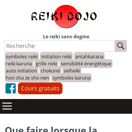
Skip
to
content
Le reiki sans dogme
symboles reiki
initiation reiki
antahkarana
reiki karuna
grille reiki
sensibilité énergétique
auto initiation
chokurei
seiheiki
hon sha ze sho nen
symboles karuna
Cours gratuits
Que faire lorsque la