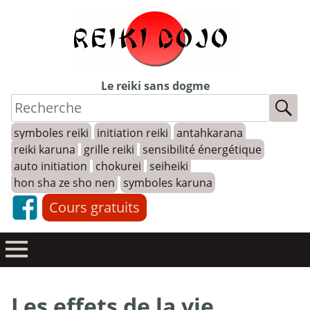
Skip
to
content
Le reiki sans dogme
symboles reiki
initiation reiki
antahkarana
reiki karuna
grille reiki
sensibilité énergétique
auto initiation
chokurei
seiheiki
hon sha ze sho nen
symboles karuna
Cours gratuits
Les effets de la vie