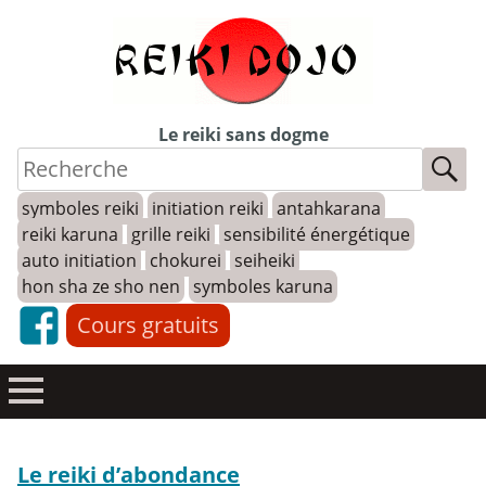
Skip
to
content
Le reiki sans dogme
symboles reiki
initiation reiki
antahkarana
reiki karuna
grille reiki
sensibilité énergétique
auto initiation
chokurei
seiheiki
hon sha ze sho nen
symboles karuna
Cours gratuits
Le reiki d’abondance