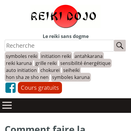
Skip
to
content
Le reiki sans dogme
symboles reiki
initiation reiki
antahkarana
reiki karuna
grille reiki
sensibilité énergétique
auto initiation
chokurei
seiheiki
hon sha ze sho nen
symboles karuna
Cours gratuits
Comment faire la