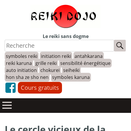
Skip
to
content
Le reiki sans dogme
symboles reiki
initiation reiki
antahkarana
reiki karuna
grille reiki
sensibilité énergétique
auto initiation
chokurei
seiheiki
hon sha ze sho nen
symboles karuna
Cours gratuits
Le cercle vicieux de la