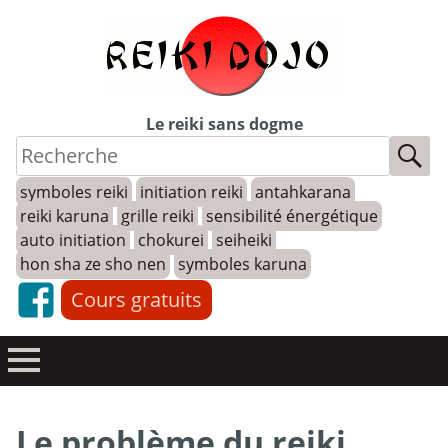
Skip
to
content
Le reiki sans dogme
symboles reiki
initiation reiki
antahkarana
reiki karuna
grille reiki
sensibilité énergétique
auto initiation
chokurei
seiheiki
hon sha ze sho nen
symboles karuna
Cours gratuits
Le problème du reiki