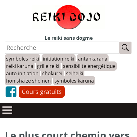
Skip
to
content
Le reiki sans dogme
symboles reiki
initiation reiki
antahkarana
reiki karuna
grille reiki
sensibilité énergétique
auto initiation
chokurei
seiheiki
hon sha ze sho nen
symboles karuna
Cours gratuits
Le plus court chemin vers