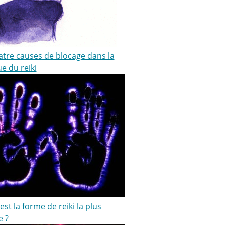
atre causes de blocage dans la
e du reiki
est la forme de reiki la plus
e ?