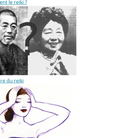
ent le reiki ?
ire du reiki