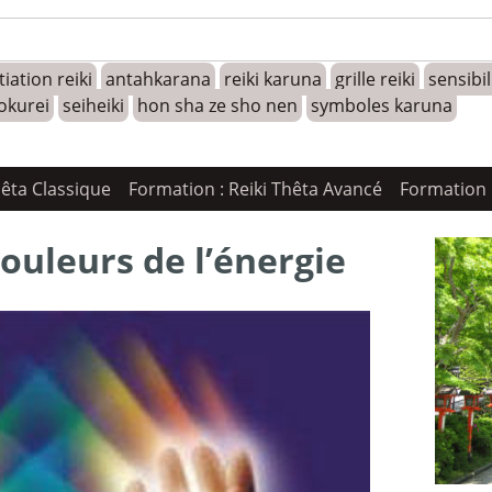
tiation reiki
antahkarana
reiki karuna
grille reiki
sensibi
okurei
seiheiki
hon sha ze sho nen
symboles karuna
hêta Classique
Formation : Reiki Thêta Avancé
Formation 
couleurs de l’énergie