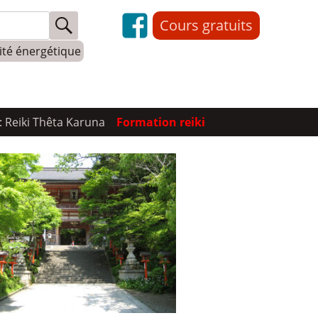
Cours gratuits
lité énergétique
: Reiki Thêta Karuna
Formation reiki