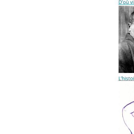
D’où vi
L’histo