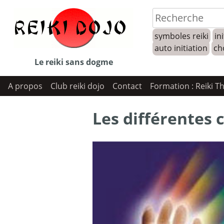
Skip
to
symboles reiki
ini
content
auto initiation
ch
Le reiki sans dogme
A propos
Club reiki dojo
Contact
Formation : Reiki T
Les différentes 