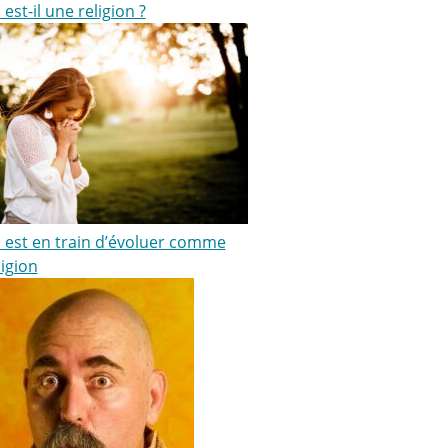
i est-il une religion ?
ki est en train d’évoluer comme
igion