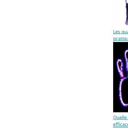
Les qu
pratiqu
Quelle 
efficac