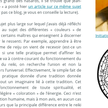
us grand des hasards, il se trouve que Jean-
é » a posté hier
un article sur ce même sujet
pas ce blog, je vous en conseille la lecture).
et plus large sur lequel j’avais déjà réfléchi
 au sujet des différentes « couleurs » de
r certains maîtres qui enseignent à discerner
Initiat
r le ressenti. Par exemple, apprendre à être
me de reiju on vient de recevoir (est-ce un
si une telle pratique permet d’affiner les
elle va à contre-courant du fonctionnement du
e du reiki, on recherche l’union et non la
s l’universel. Effectivement, le simple fait de
e pratique donnée d’une tradition donnée
out un imaginaire lié à cette tradition. Cet
onctionnement de toute spiritualité, et
gère « coloration » de l’énergie. Ceci n’est
dition humaine, mais à mon avis, en aucun cas
urs que la principale différence entre le reiki