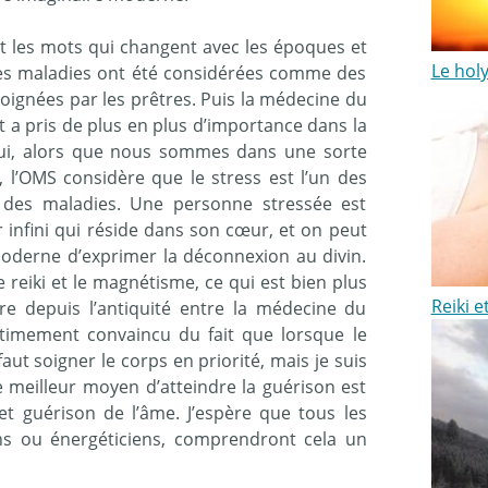
ut les mots qui changent avec les époques et
Le holy
les maladies ont été considérées comme des
soignées par les prêtres. Puis la médecine du
et a pris de plus en plus d’importance dans la
hui, alors que nous sommes dans une sorte
 l’OMS considère que le stress est l’un des
 des maladies. Une personne stressée est
infini qui réside dans son cœur, et on peut
oderne d’exprimer la déconnexion au divin.
e reiki et le magnétisme, ce qui est bien plus
Reiki 
e depuis l’antiquité entre la médecine du
intimement convaincu du fait que lorsque le
 faut soigner le corps en priorité, mais je suis
 meilleur moyen d’atteindre la guérison est
t guérison de l’âme. J’espère que tous les
ins ou énergéticiens, comprendront cela un