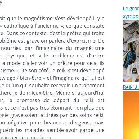
à.
Le gran
symbo
fait que le magnétisme s’est développé il y a
« catholique à l’ancienne », ce que constate
. Dans ce contexte, c’est le prêtre qui traite
roblème est grave on parlera d’exorcisme. De
 nourries par l’imaginaire du magnétisme
n physique, et si le problème est d’ordre
 la mode d’aller voir un prêtre pour cela, ils
cisme ». De son côté, le reiki s’est développé
 age / bien-être » et l’imaginaire qui lui est
elqu’un qui souhaite recevoir un traitement
Reiki à
echerche de mieux-être. Même si aujourd’hui
er, la promesse de départ du reiki est
 et ce n’est pas très étonnant non plus que
ie grave soient attirées par des soins reiki.
ion négative pour beaucoup de gens, mais
guérir les malades semble avoir gardé une
re imaginaire moderne.