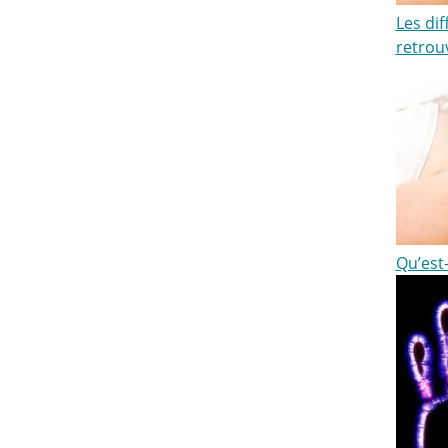
Les dif
retrou
Qu’est-