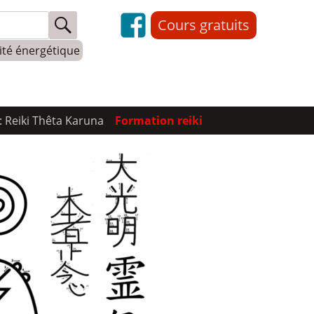
Cours gratuits
lité énergétique
: Reiki Thêta Karuna
Formation reiki