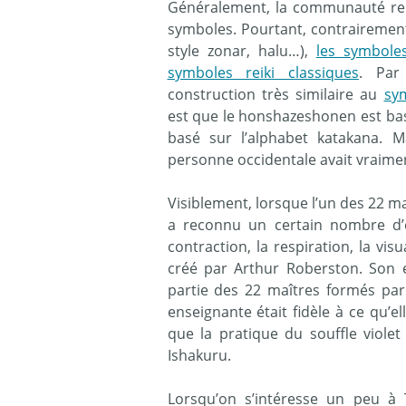
Généralement, la communauté reik
symboles. Pourtant, contrairement
style zonar, halu…),
les symbole
symboles reiki classiques
. Par
construction très similaire au
sy
est que le honshazeshonen est basé 
basé sur l’alphabet katakana. 
personne occidentale avait vraime
Visiblement, lorsque l’un des 22 maî
a reconnu un certain nombre d’é
contraction, la respiration, la visu
créé par Arthur Roberston. Son e
partie des 22 maîtres formés par
enseignante était fidèle à ce qu’el
que la pratique du souffle violet 
Ishakuru.
Lorsqu’on s’intéresse un peu à T