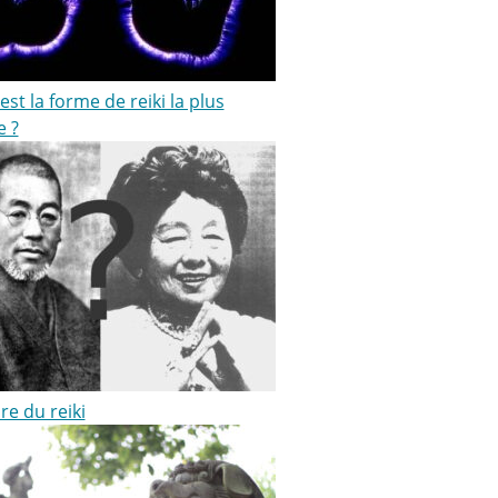
est la forme de reiki la plus
e ?
ire du reiki