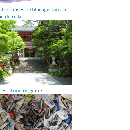
atre causes de blocage dans la
e du reiki
i est-il une religion ?