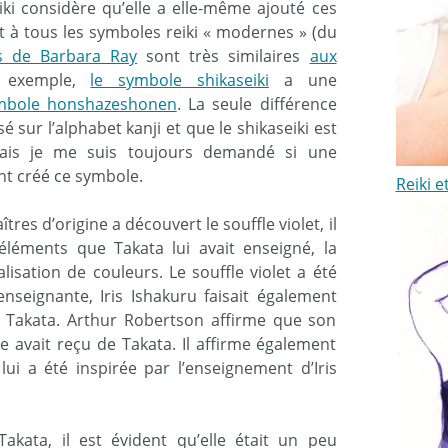
i considère qu’elle a elle-même ajouté ces
 à tous les symboles reiki « modernes » (du
s de Barbara Ray
sont très similaires
aux
 exemple,
le symbole shikaseiki
a une
mbole honshazeshonen
. La seule différence
sur l’alphabet kanji et que le shikaseiki est
Mais je me suis toujours demandé si une
nt créé ce symbole.
Reiki 
tres d’origine a découvert le souffle violet, il
léments que Takata lui avait enseigné, la
alisation de couleurs. Le souffle violet a été
nseignante, Iris Ishakuru faisait également
 Takata. Arthur Robertson affirme que son
le avait reçu de Takata. Il affirme également
lui a été inspirée par l’enseignement d’Iris
akata, il est évident qu’elle était un peu