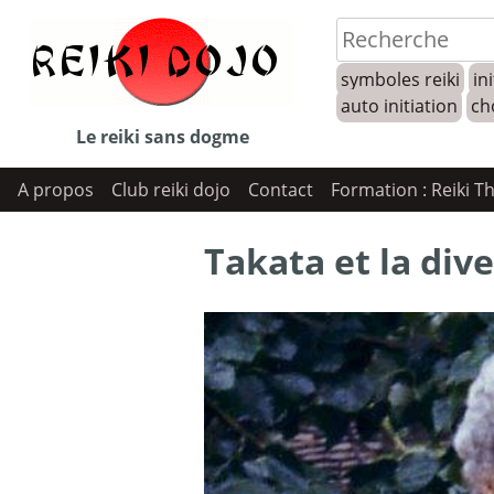
Skip
to
symboles reiki
ini
content
auto initiation
ch
Le reiki sans dogme
A propos
Club reiki dojo
Contact
Formation : Reiki T
Takata et la dive