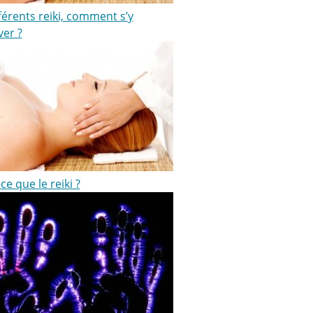
férents reiki, comment s’y
ver ?
ce que le reiki ?