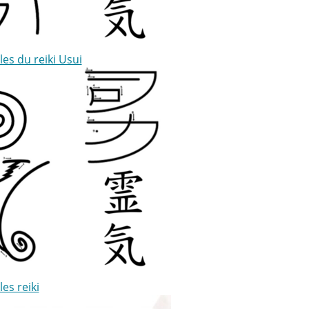
es du reiki Usui
es reiki