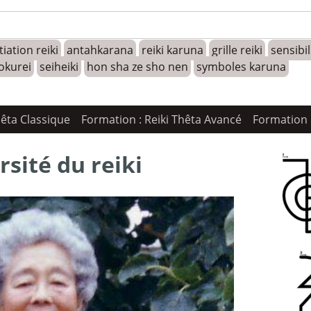
tiation reiki
antahkarana
reiki karuna
grille reiki
sensibi
okurei
seiheiki
hon sha ze sho nen
symboles karuna
hêta Classique
Formation : Reiki Thêta Avancé
Formation 
rsité du reiki