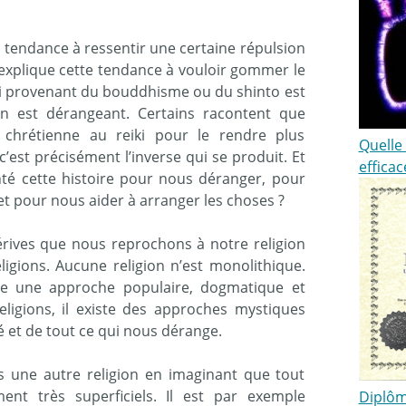
s tendance à ressentir une certaine répulsion
a explique cette tendance à vouloir gommer le
iki provenant du bouddhisme ou du shinto est
en est dérangeant. Certains racontent que
chrétienne au reiki pour le rendre plus
Quelle 
’est précisément l’inverse qui se produit. Et
efficac
onté cette histoire pour nous déranger, pour
et pour nous aider à arranger les choses ?
érives que nous reprochons à notre religion
eligions. Aucune religion n’est monolithique.
iste une approche populaire, dogmatique et
religions, il existe des approches mystiques
 et de tout ce qui nous dérange.
 une autre religion en imaginant que tout
ent très superficiels. Il est par exemple
Diplôm