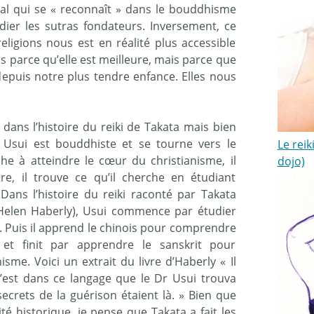
l qui se « reconnaît » dans le bouddhisme
dier les sutras fondateurs. Inversement, ce
ligions nous est en réalité plus accessible
s parce qu’elle est meilleure, mais parce que
depuis notre plus tendre enfance. Elles nous
 dans l’histoire du reiki de Takata mais bien
 Usui est bouddhiste et se tourne vers le
Le reik
che à atteindre le cœur du christianisme, il
dojo)
tre, il trouve ce qu’il cherche en étudiant
Dans l’histoire du reiki raconté par Takata
ar Helen Haberly), Usui commence par étudier
. Puis il apprend le chinois pour comprendre
et finit par apprendre le sanskrit pour
me. Voici un extrait du livre d’Haberly « Il
c’est dans ce langage que le Dr Usui trouva
secrets de la guérison étaient là. » Bien que
ité historique, je pense que Takata a fait les