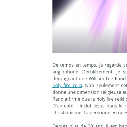
De temps en temps, je regarde ce 
anglophone. Dernièrement, je s
dérangeant que William Lee Rand p
holy fire reiki
. Non seulement cet
donne une dimension religieuse au
Rand affirme que le holy fire reiki
D’un coté il inclut Jésus dans le 
christianisme. La personne en ques
Depuis plus de 30 ans, il est hab