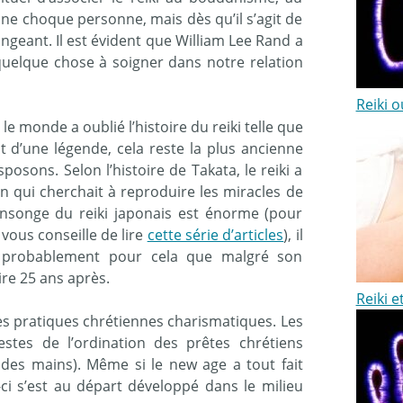
ne choque personne, mais dès qu’il s’agit de
angeant. Il est évident que William Lee Rand a
quelque chose à soigner dans notre relation
Reiki 
 le monde a oublié l’histoire du reiki telle que
it d’une légende, cela reste la plus ancienne
posons. Selon l’histoire de Takata, le reiki a
n qui cherchait à reproduire les miracles de
nsonge du reiki japonais est énorme (pour
vous conseille de lire
cette série d’articles
), il
t probablement pour cela que malgré son
ire 25 ans après.
Reiki 
es pratiques chrétiennes charismatiques. Les
gestes de l’ordination des prêtes chrétiens
 des mains). Même si le new age a tout fait
i-ci s’est au départ développé dans le milieu