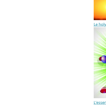
Le holy
L’essen