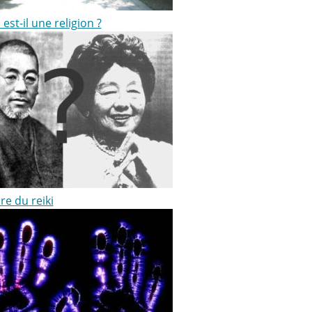
i est-il une religion ?
ire du reiki