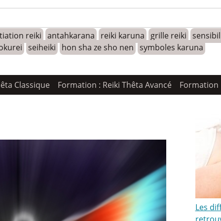
tiation reiki
antahkarana
reiki karuna
grille reiki
sensibi
okurei
seiheiki
hon sha ze sho nen
symboles karuna
hêta Classique
Formation : Reiki Thêta Avancé
Formation 
Les dif
retrou