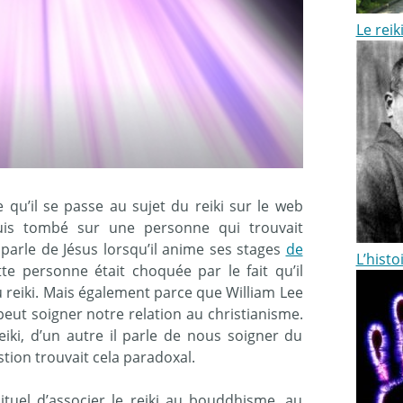
Le reik
qu’il se passe au sujet du reiki sur le web
uis tombé sur une personne qui trouvait
arle de Jésus lorsqu’il anime ses stages
de
L’histo
te personne était choquée par le fait qu’il
 reiki. Mais également parce que William Lee
 peut soigner notre relation au christianisme.
reiki, d’un autre il parle de nous soigner du
tion trouvait cela paradoxal.
ituel d’associer le reiki au bouddhisme, au