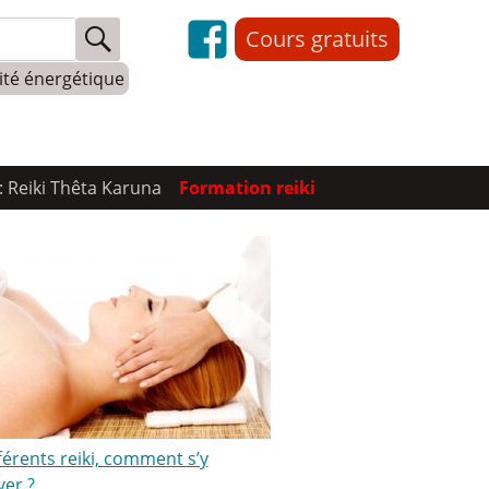
Cours gratuits
lité énergétique
: Reiki Thêta Karuna
Formation reiki
férents reiki, comment s’y
ver ?