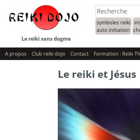
Skip
to
symboles reiki
ini
content
auto initiation
ch
Le reiki sans dogme
A propos
Club reiki dojo
Contact
Formation : Reiki T
Le reiki et Jésus