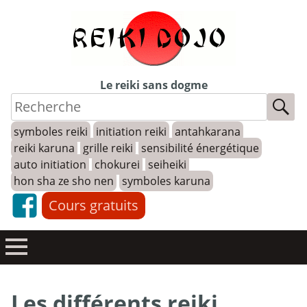
Skip
to
content
Le reiki sans dogme
symboles reiki
initiation reiki
antahkarana
reiki karuna
grille reiki
sensibilité énergétique
auto initiation
chokurei
seiheiki
hon sha ze sho nen
symboles karuna
Cours gratuits
Les différents reiki,