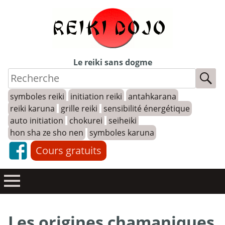
Skip
to
content
Le reiki sans dogme
symboles reiki
initiation reiki
antahkarana
reiki karuna
grille reiki
sensibilité énergétique
auto initiation
chokurei
seiheiki
hon sha ze sho nen
symboles karuna
Cours gratuits
Les origines chamaniques