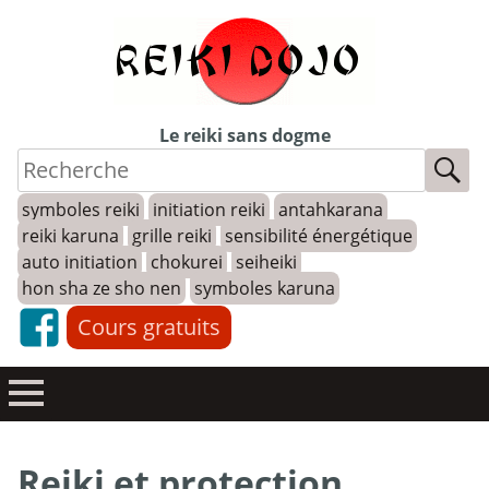
Skip
to
content
Le reiki sans dogme
symboles reiki
initiation reiki
antahkarana
reiki karuna
grille reiki
sensibilité énergétique
auto initiation
chokurei
seiheiki
hon sha ze sho nen
symboles karuna
Cours gratuits
Reiki et protection