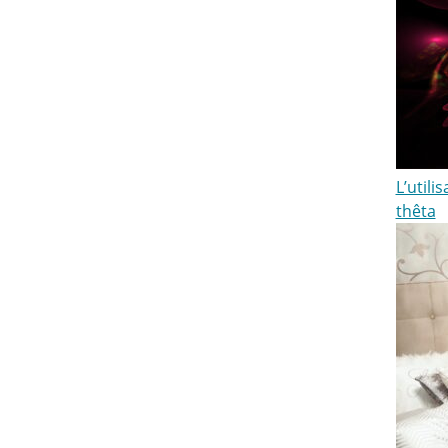
L’utili
thêta