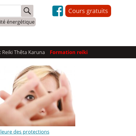
Cours gratuits
lité énergétique
: Reiki Thêta Karuna
Formation reiki
lleure des protections