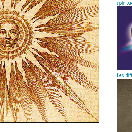
spiritu
Les dif