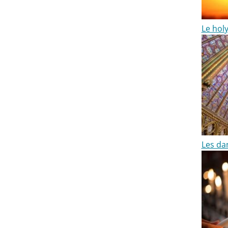
Le holy
Les da