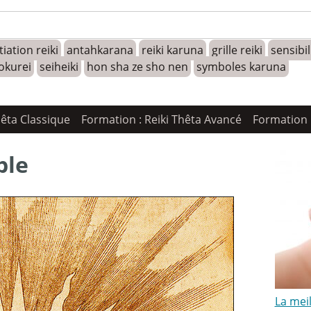
tiation reiki
antahkarana
reiki karuna
grille reiki
sensibi
okurei
seiheiki
hon sha ze sho nen
symboles karuna
hêta Classique
Formation : Reiki Thêta Avancé
Formation 
ble
La mei