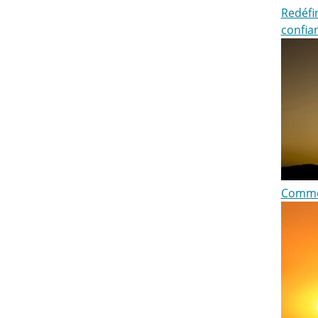
Redéfi
confia
Comme