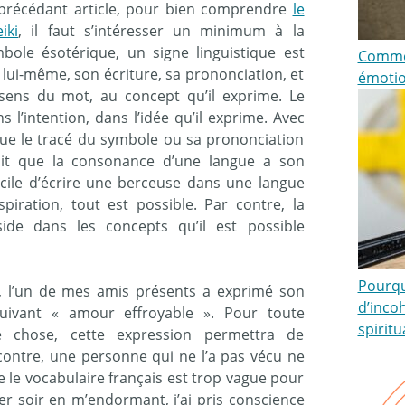
 précédant article, pour bien comprendre
le
iki
, il faut s’intéresser un minimum à la
ole ésotérique, un signe linguistique est
Commen
 lui-même, son écriture, sa prononciation, et
émotio
 sens du mot, au concept qu’il exprime. Le
 l’intention, dans l’idée qu’il exprime. Avec
que le tracé du symbole ou sa prononciation
ait que la consonance d’une langue a son
ficile d’écrire une berceuse dans une langue
piration, tout est possible. Par contre, la
ide dans les concepts qu’il est possible
Pourquo
le, l’un de mes amis présents a exprimé son
d’inco
suivant « amour effroyable ». Pour toute
spiritu
e chose, cette expression permettra de
 contre, une personne qui ne l’a pas vécu ne
le vocabulaire français est trop vague pour
er soir en m’endormant, j’ai pris conscience