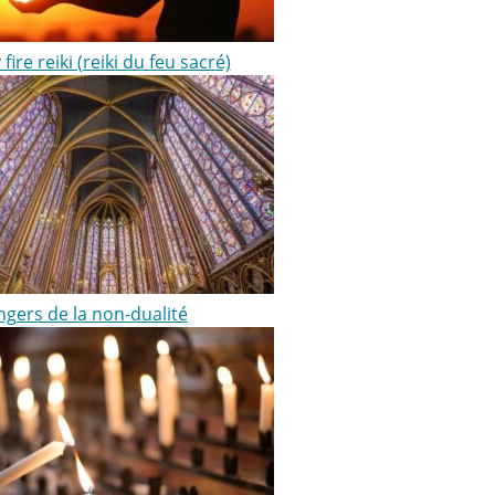
 fire reiki (reiki du feu sacré)
ngers de la non-dualité