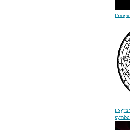
L’origi
Le gran
symbo