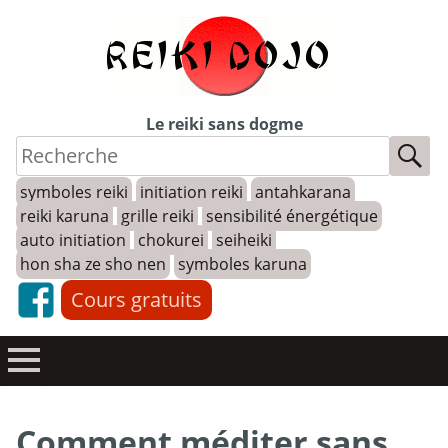
Skip
to
content
Le reiki sans dogme
symboles reiki
initiation reiki
antahkarana
reiki karuna
grille reiki
sensibilité énergétique
auto initiation
chokurei
seiheiki
hon sha ze sho nen
symboles karuna
Cours gratuits
Comment méditer sans