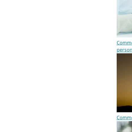
Commen
person
Comme