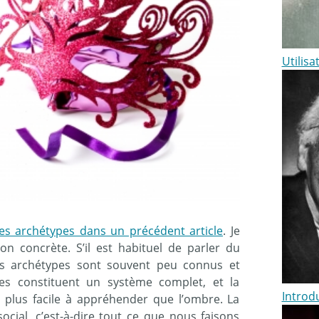
Utilisa
es archétypes dans un précédent article
. Je
ion concrète. S’il est habituel de parler du
res archétypes sont souvent peu connus et
pes constituent un système complet, et la
Introd
t plus facile à appréhender que l’ombre. La
ial, c’est-à-dire tout ce que nous faisons