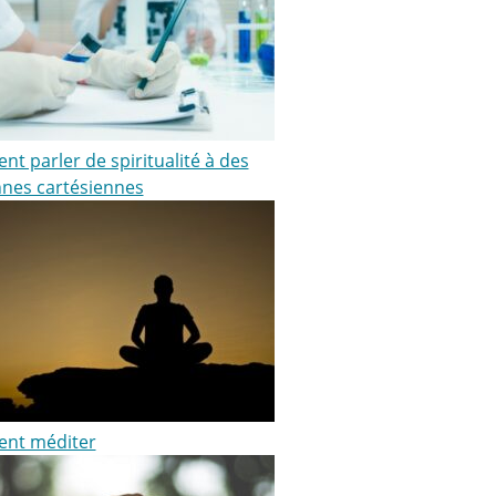
t parler de spiritualité à des
nes cartésiennes
nt méditer