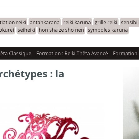
tiation reiki
antahkarana
reiki karuna
grille reiki
sensibi
okurei
seiheiki
hon sha ze sho nen
symboles karuna
hêta Classique
Formation : Reiki Thêta Avancé
Formation 
rchétypes : la