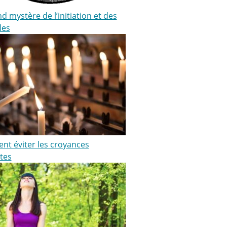
d mystère de l’initiation et des
les
t éviter les croyances
tes