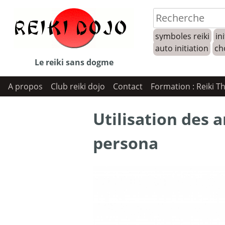
Skip
to
symboles reiki
ini
content
auto initiation
ch
Le reiki sans dogme
A propos
Club reiki dojo
Contact
Formation : Reiki T
Utilisation des a
persona