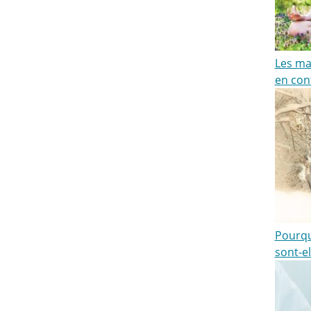
Les maî
en cont
Pourqu
sont-e