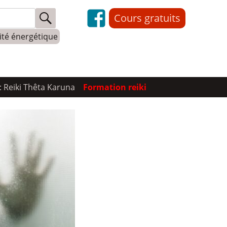
Cours gratuits
lité énergétique
: Reiki Thêta Karuna
Formation reiki