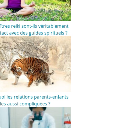
tres reiki sont-ils véritablement
act avec des guides spirituels ?
oi les relations parents-enfants
lles aussi compliquées ?