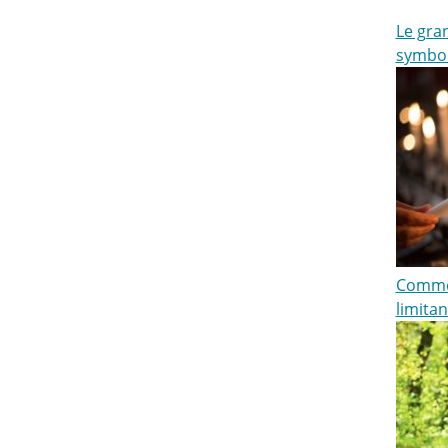
Le gran
symbo
Commen
limitan