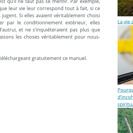
 est qu’il ne faut pas se mentir. Par exemple,
 leur vie leur correspond tout à fait, si ce
 jugent. Si elles avaient véritablement choisi
La vie 
cer par le conditionnement extérieur, elles
’autrui, et ne s’inquiéteraient pas plus que
faisons les choses véritablement pour nous-
n téléchargeant gratuitement ce manuel.
Pourquo
d’inco
spiritu