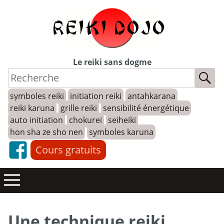
Skip
to
content
Le reiki sans dogme
symboles reiki
initiation reiki
antahkarana
reiki karuna
grille reiki
sensibilité énergétique
auto initiation
chokurei
seiheiki
hon sha ze sho nen
symboles karuna
Cours gratuits
Une technique reiki