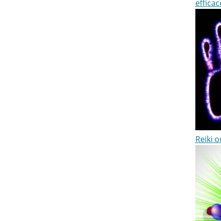
efficac
Reiki 