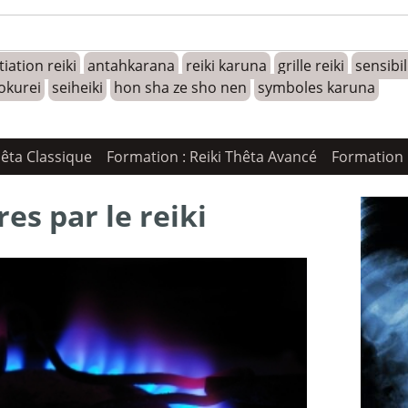
tiation reiki
antahkarana
reiki karuna
grille reiki
sensibi
okurei
seiheiki
hon sha ze sho nen
symboles karuna
hêta Classique
Formation : Reiki Thêta Avancé
Formation 
res par le reiki