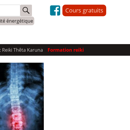
Cours gratuits
lité énergétique
: Reiki Thêta Karuna
Formation reiki