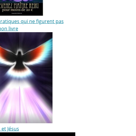
ratiques qui ne figurent pas
on livre
i et Jésus