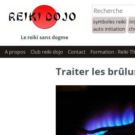
Skip
to
symboles reiki
ini
content
auto initiation
ch
Le reiki sans dogme
A propos
Club reiki dojo
Contact
Formation : Reiki T
Traiter les brûlu