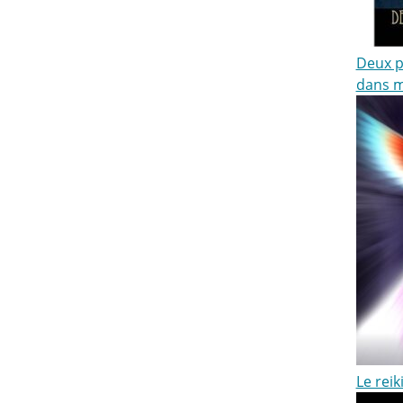
Deux p
dans m
Le reik