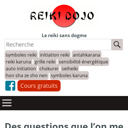
Skip
to
content
Le reiki sans dogme
symboles reiki
initiation reiki
antahkarana
reiki karuna
grille reiki
sensibilité énergétique
auto initiation
chokurei
seiheiki
hon sha ze sho nen
symboles karuna
Cours gratuits
Des questions que l’on me