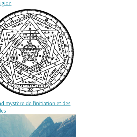
igion
d mystère de l’initiation et des
les