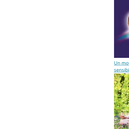
Un moy
sensibi