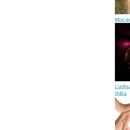
Mon exp
L’utili
thêta