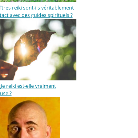
tres reiki sont-ils véritablement
act avec des guides spirituels ?
ie reiki est-elle vraiment
use ?