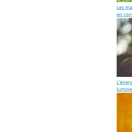
Les maî
en cont
L’énerg
lumine