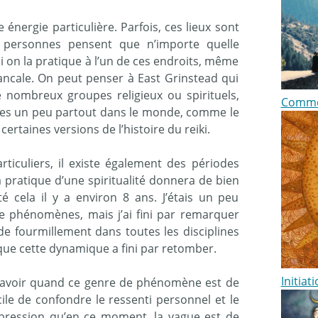
 énergie particulière. Parfois, ces lieux sont
 personnes pensent que n’importe quelle
si on la pratique à l’un de ces endroits, même
 bancale. On peut penser à East Grinstead qui
e nombreux groupes religieux ou spirituels,
Commen
laires un peu partout dans le monde, comme le
rtaines versions de l’histoire du reiki.
rticuliers, il existe également des périodes
a pratique d’une spiritualité donnera de bien
até cela il y a environ 8 ans. J’étais un peu
de phénomènes, mais j’ai fini par remarquer
 de fourmillement dans toutes les disciplines
t que cette dynamique a fini par retomber.
Initiat
de savoir quand ce genre de phénomène est de
acile de confondre le ressenti personnel et le
impression qu’en ce moment, la vague est de