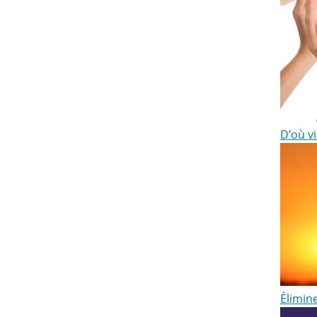
D’où vi
Élimin