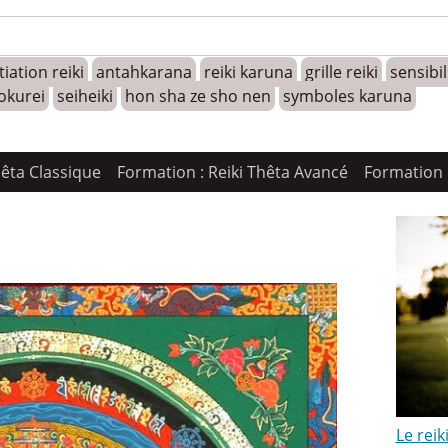
tiation reiki
antahkarana
reiki karuna
grille reiki
sensibi
okurei
seiheiki
hon sha ze sho nen
symboles karuna
hêta Classique
Formation : Reiki Thêta Avancé
Formation 
Le rei