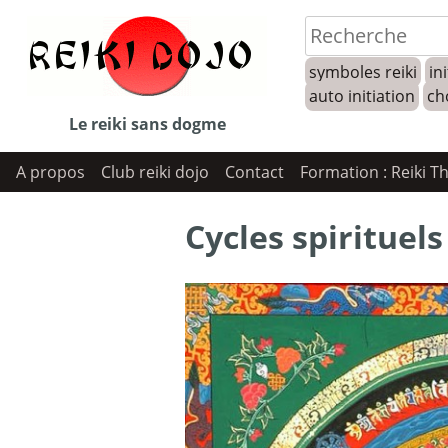
Skip
to
symboles reiki
ini
content
auto initiation
ch
Le reiki sans dogme
A propos
Club reiki dojo
Contact
Formation : Reiki T
Cycles spirituels