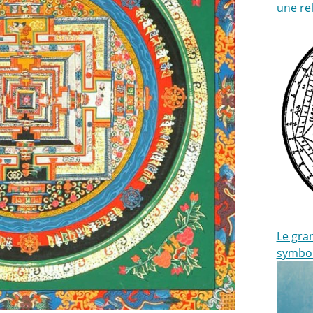
une rel
Le gran
symbo