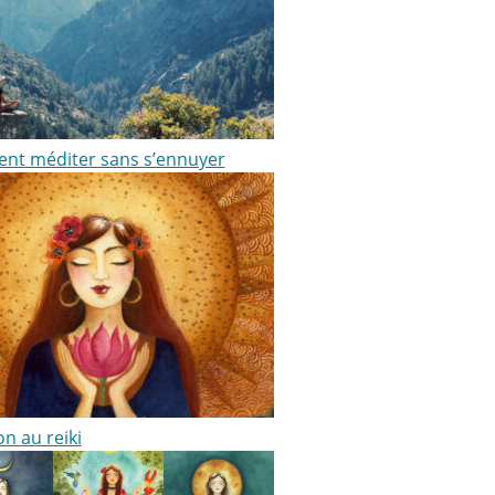
t méditer sans s’ennuyer
ion au reiki