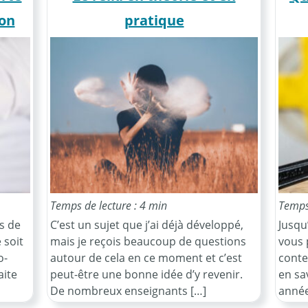
ion
pratique
soi-
m
Temps de lecture : 4 min
Temps 
s de
C’est un sujet que j’ai déjà développé,
Jusqu’
 soit
mais je reçois beaucoup de questions
vous 
o-
autour de cela en ce moment et c’est
conte
aite
peut-être une bonne idée d’y revenir.
en sa
De nombreux enseignants […]
année