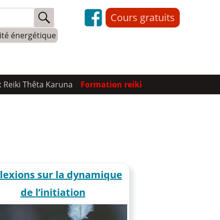
Cours gratuits
lité énergétique
: Reiki Thêta Karuna
Formation reiki
lexions sur la dynamique
de l’initiation