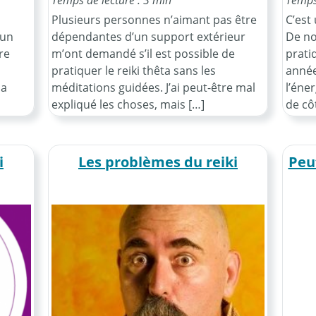
Plusieurs personnes n’aimant pas être
C’est
 un
dépendantes d’un support extérieur
De n
re
m’ont demandé s’il est possible de
prati
pratiquer le reiki thêta sans les
année
la
méditations guidées. J’ai peut-être mal
l’éner
expliqué les choses, mais […]
de côt
i
Les problèmes du reiki
Peut