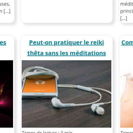
uses,
médita
n […]
princi
[…]
les
Peut-on pratiquer le reiki
Com
thêta sans les méditations
guidées ?
Temps de lecture : 3 min
Temps 