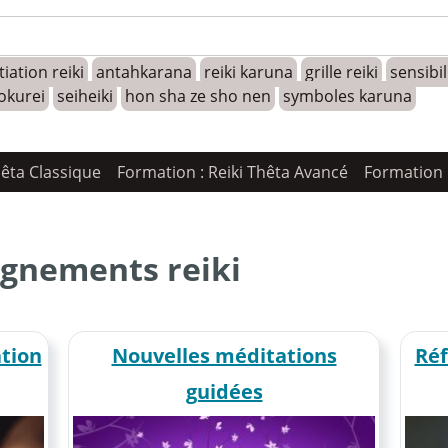
tiation reiki
antahkarana
reiki karuna
grille reiki
sensibi
okurei
seiheiki
hon sha ze sho nen
symboles karuna
hêta Classique
Formation : Reiki Thêta Avancé
Formation 
ignements reiki
ation
Nouvelles méditations
Réf
guidées