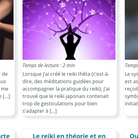
Temps de lecture : 2 min
Temps 
r de
Lorsque j’ai créé le reiki thêta (c’est-à-
Le sy
aux
dire, des méditations guidées pour
est as
e me
accompagner la pratique du reiki), j’ai
reçoit
e […]
trouvé que le reiki japonais contenait
symbol
trop de gesticulations pour bien
initia
s’adapter à […]
rte
Le reiki en théorie et en
Qu