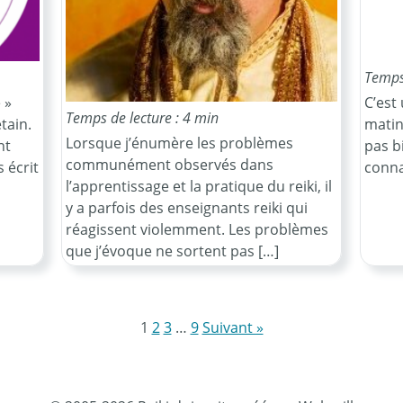
Temps 
 »
C’est
Temps de lecture : 4 min
tain.
matin
Lorsque j’énumère les problèmes
nt
pas b
communément observés dans
 écrit
conna
l’apprentissage et la pratique du reiki, il
y a parfois des enseignants reiki qui
réagissent violemment. Les problèmes
que j’évoque ne sortent pas […]
1
2
3
…
9
Suivant »