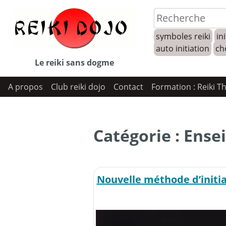
Skip
to
symboles reiki
ini
content
auto initiation
ch
Le reiki sans dogme
A propos
Club reiki dojo
Contact
Formation : Reiki T
Catégorie :
Ense
Nouvelle méthode d’initi