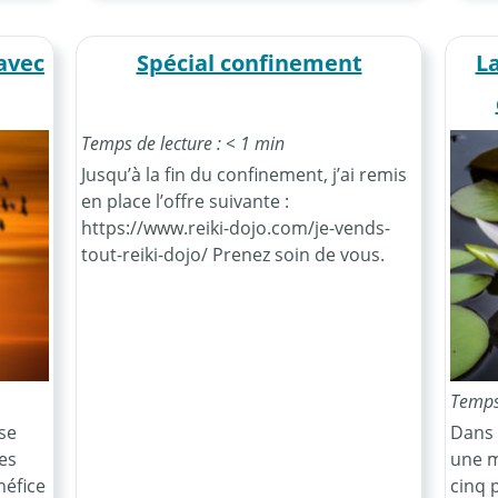
 avec
Spécial confinement
L
Temps de lecture : < 1 min
Jusqu’à la fin du confinement, j’ai remis
en place l’offre suivante :
https://www.reiki-dojo.com/je-vends-
tout-reiki-dojo/ Prenez soin de vous.
Temps 
se
Dans l
es
une m
néfice
cinq 