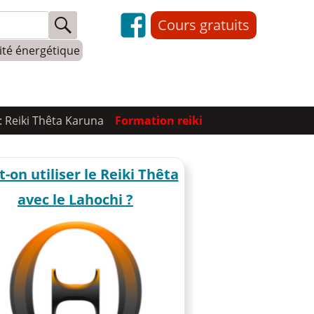
Cours gratuits
lité énergétique
: Reiki Thêta Karuna
Formation reiki
-on utiliser le Reiki Thêta
avec le Lahochi ?