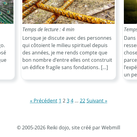
Temps de lecture : 4 min
Temps 
Lorsque je discute avec des personnes
Dans 
go.
qui côtoient le milieu spirituel depuis
resse
osé
des années, je me rends compte que
chose
que
bon nombre d’entre elles ont construit
parce 
un édifice fragile sans fondations. […]
l’expé
un pe
« Précédent
1
2
3
4
…
22
Suivant »
© 2005-2026 Reiki dojo, site créé par Webmill