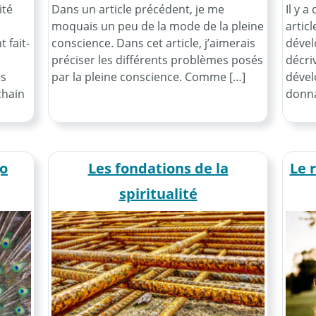
ité
Dans un article précédent, je me
Il y a
moquais un peu de la mode de la pleine
articl
 fait-
conscience. Dans cet article, j’aimerais
dével
préciser les différents problèmes posés
décri
es
par la pleine conscience. Comme […]
dével
chain
donna
go
Les fondations de la
Le r
spiritualité