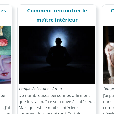
res
Comment rencontrer le
C
maître intérieur
Temps de lecture : 2 min
Temps 
réé
De nombreuses personnes affirment
J’ai p
que le vrai maître se trouve à l’intérieur.
dans 
. J’ai
Mais qui est ce maître intérieur et
comme
ut aux
comment le rencontrer ? Certaines
dével