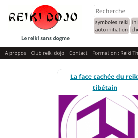
Skip
to
symboles reiki
ini
content
auto initiation
ch
Le reiki sans dogme
A propos
Club reiki dojo
Contact
Formation : Reiki T
La face cachée du reik
tibétain