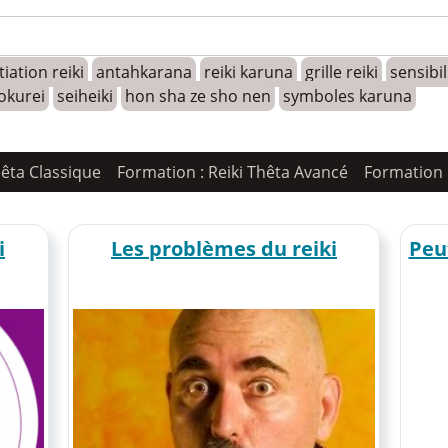
tiation reiki
antahkarana
reiki karuna
grille reiki
sensibi
okurei
seiheiki
hon sha ze sho nen
symboles karuna
hêta Classique
Formation : Reiki Thêta Avancé
Formation 
i
Les problèmes du reiki
Peut