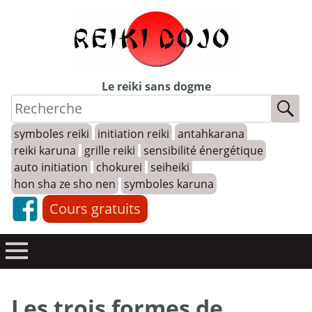
Skip
to
content
Le reiki sans dogme
symboles reiki
initiation reiki
antahkarana
reiki karuna
grille reiki
sensibilité énergétique
auto initiation
chokurei
seiheiki
hon sha ze sho nen
symboles karuna
Cours gratuits
Les trois formes de