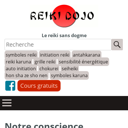
Skip
to
content
Le reiki sans dogme
symboles reiki
initiation reiki
antahkarana
reiki karuna
grille reiki
sensibilité énergétique
auto initiation
chokurei
seiheiki
hon sha ze sho nen
symboles karuna
Cours gratuits
Notre conscience