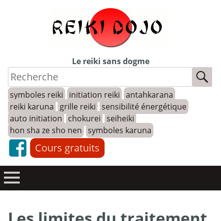
Skip
to
content
Le reiki sans dogme
symboles reiki
initiation reiki
antahkarana
reiki karuna
grille reiki
sensibilité énergétique
auto initiation
chokurei
seiheiki
hon sha ze sho nen
symboles karuna
Cours gratuits
Les limites du traitement