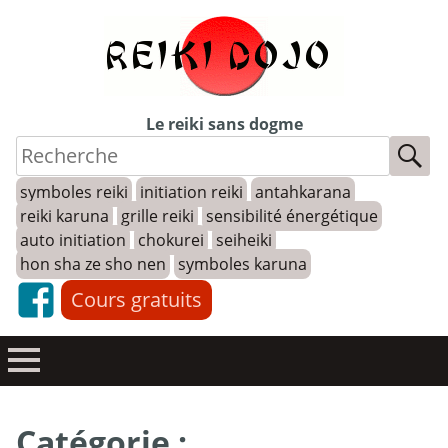
Skip
to
content
Le reiki sans dogme
symboles reiki
initiation reiki
antahkarana
reiki karuna
grille reiki
sensibilité énergétique
auto initiation
chokurei
seiheiki
hon sha ze sho nen
symboles karuna
Cours gratuits
Catégorie :