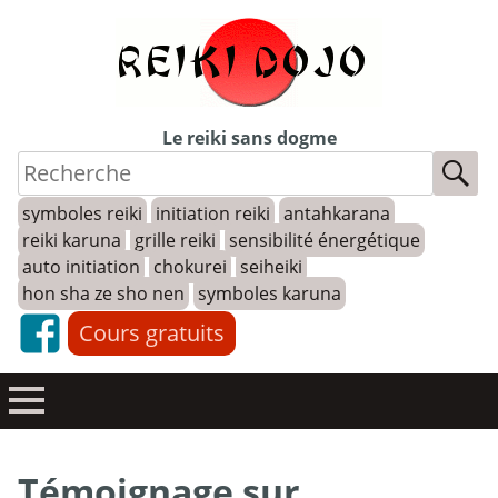
Skip
to
content
Le reiki sans dogme
symboles reiki
initiation reiki
antahkarana
reiki karuna
grille reiki
sensibilité énergétique
auto initiation
chokurei
seiheiki
hon sha ze sho nen
symboles karuna
Cours gratuits
Témoignage sur