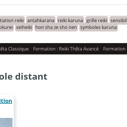
tiation reiki
antahkarana
reiki karuna
grille reiki
sensibi
okurei
seiheiki
hon sha ze sho nen
symboles karuna
hêta Classique
Formation : Reiki Thêta Avancé
Formation 
le distant
ition