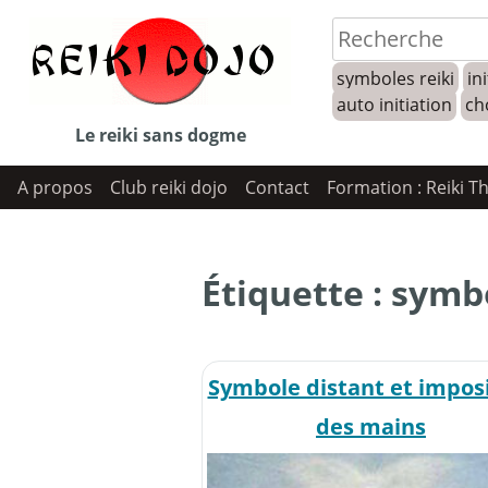
Skip
to
symboles reiki
ini
content
auto initiation
ch
Le reiki sans dogme
A propos
Club reiki dojo
Contact
Formation : Reiki T
Étiquette :
symbo
Symbole distant et impos
des mains