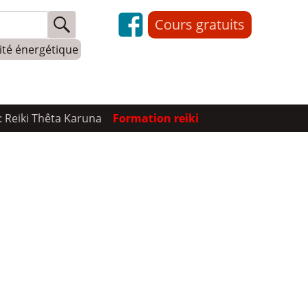
Cours gratuits
lité énergétique
: Reiki Thêta Karuna
Formation reiki