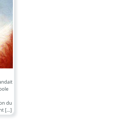
andait
mbole
ion du
nt […]