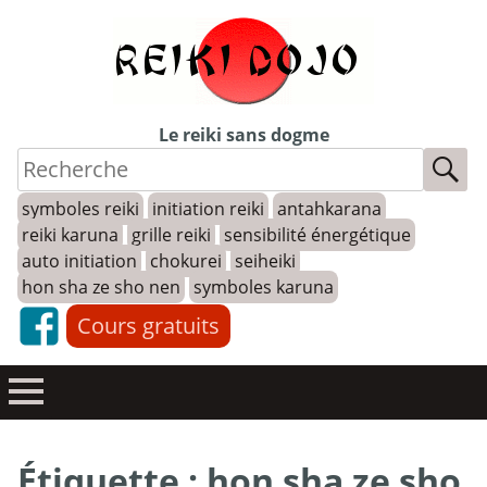
Skip
to
content
Le reiki sans dogme
symboles reiki
initiation reiki
antahkarana
reiki karuna
grille reiki
sensibilité énergétique
auto initiation
chokurei
seiheiki
hon sha ze sho nen
symboles karuna
Cours gratuits
Étiquette :
hon sha ze sho