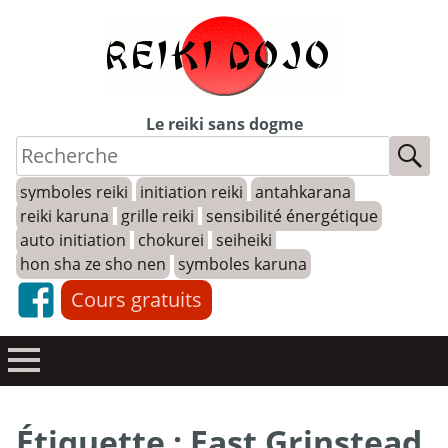
Skip
to
content
Le reiki sans dogme
symboles reiki
initiation reiki
antahkarana
reiki karuna
grille reiki
sensibilité énergétique
auto initiation
chokurei
seiheiki
hon sha ze sho nen
symboles karuna
Cours gratuits
Étiquette :
East Grinstead