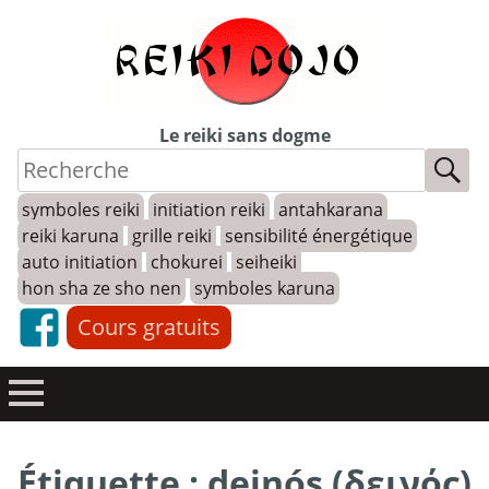
Skip
to
content
Le reiki sans dogme
symboles reiki
initiation reiki
antahkarana
reiki karuna
grille reiki
sensibilité énergétique
auto initiation
chokurei
seiheiki
hon sha ze sho nen
symboles karuna
Cours gratuits
Étiquette :
deinós (δεινός)