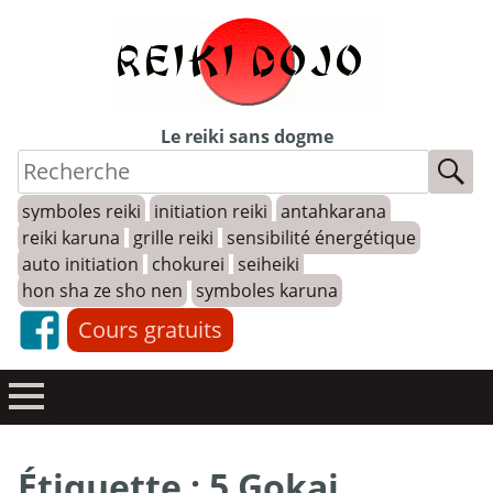
Skip
to
content
Le reiki sans dogme
symboles reiki
initiation reiki
antahkarana
reiki karuna
grille reiki
sensibilité énergétique
auto initiation
chokurei
seiheiki
hon sha ze sho nen
symboles karuna
Cours gratuits
Étiquette :
5 Gokai