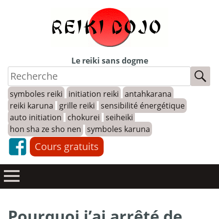
Skip
to
content
Le reiki sans dogme
symboles reiki
initiation reiki
antahkarana
reiki karuna
grille reiki
sensibilité énergétique
auto initiation
chokurei
seiheiki
hon sha ze sho nen
symboles karuna
Cours gratuits
Pourquoi j’ai arrêté de