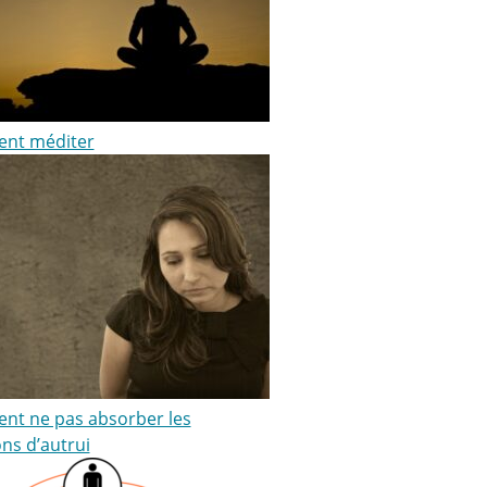
nt méditer
t ne pas absorber les
ns d’autrui