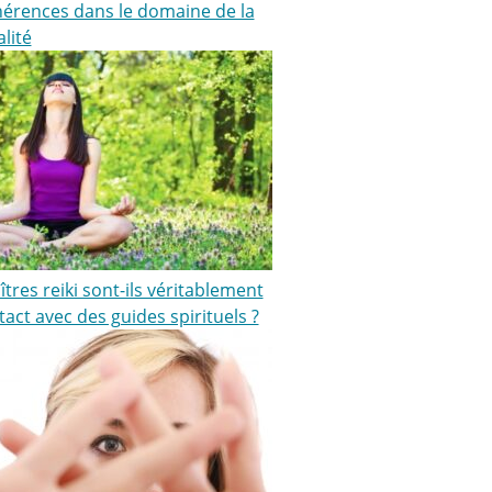
hérences dans le domaine de la
alité
tres reiki sont-ils véritablement
act avec des guides spirituels ?