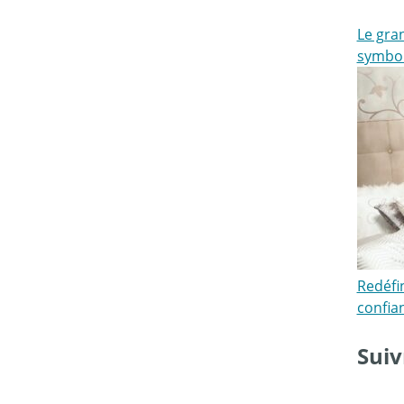
Le gran
symbo
Redéfi
confia
Suiv