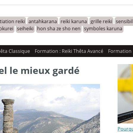
tiation reiki
antahkarana
reiki karuna
grille reiki
sensibi
okurei
seiheiki
hon sha ze sho nen
symboles karuna
hêta Classique
Formation : Reiki Thêta Avancé
Formation 
uel le mieux gardé
Pourquo