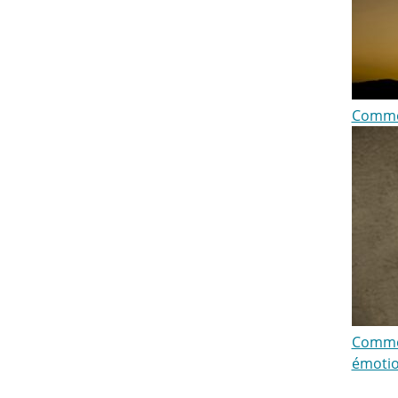
Comme
Commen
émotio