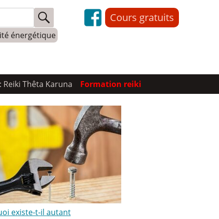
Cours gratuits
lité énergétique
: Reiki Thêta Karuna
Formation reiki
i existe-t-il autant