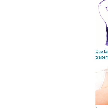
Que fa
traite