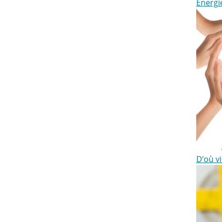
Énergi
D’où vi