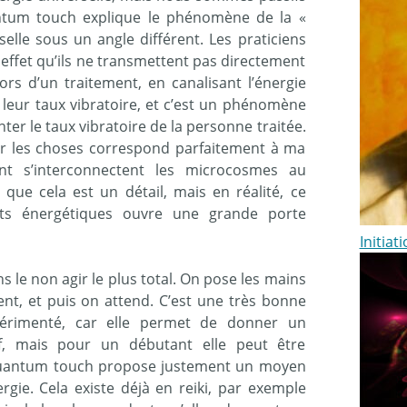
antum touch explique le phénomène de la «
selle sous un angle différent. Les praticiens
ffet qu’ils ne transmettent pas directement
lors d’un traitement, en canalisant l’énergie
 leur taux vibratoire, et c’est un phénomène
r le taux vibratoire de la personne traitée.
ter les choses correspond parfaitement à ma
t s’interconnectent les microcosmes au
ue cela est un détail, mais en réalité, ce
nts énergétiques ouvre une grande porte
Initiat
ans le non agir le plus total. On pose les mains
ement, et puis on attend. C’est une très bonne
érimenté, car elle permet de donner un
if, mais pour un débutant elle peut être
 quantum touch propose justement un moyen
ergie. Cela existe déjà en reiki, par exemple