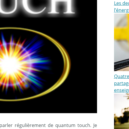
Les de
l’énerg
Quatre 
partag
enseig
parler régulièrement de quantum touch. Je