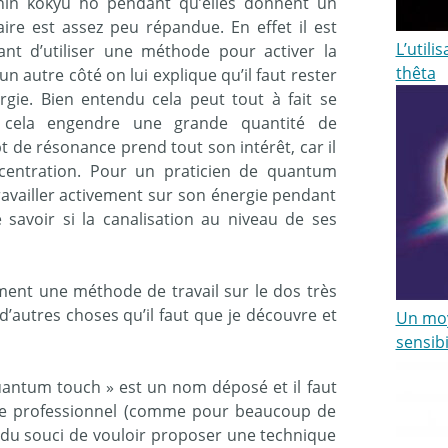
shin kokyu ho pendant qu’elles donnent un
aire est assez peu répandue. En effet il est
L’utili
nt d’utiliser une méthode pour activer la
thêta
un autre côté on lui explique qu’il faut rester
rgie. Bien entendu cela peut tout à fait se
, cela engendre une grande quantité de
pt de résonance prend tout son intérêt, car il
centration. Pour un praticien de quantum
 travailler activement sur son énergie pendant
 savoir si la canalisation au niveau de ses
nt une méthode de travail sur le dos très
d’autres choses qu’il faut que je découvre et
Un moy
sensibi
uantum touch » est un nom déposé et il faut
dre professionnel (comme pour beaucoup de
it du souci de vouloir proposer une technique