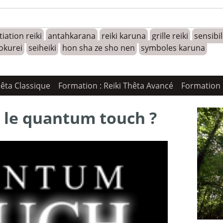
tiation reiki
antahkarana
reiki karuna
grille reiki
sensibi
okurei
seiheiki
hon sha ze sho nen
symboles karuna
hêta Classique
Formation : Reiki Thêta Avancé
Formation 
 le quantum touch ?