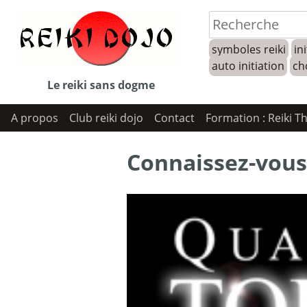
Skip
to
symboles reiki
ini
content
auto initiation
ch
Le reiki sans dogme
A propos
Club reiki dojo
Contact
Formation : Reiki T
Connaissez-vous