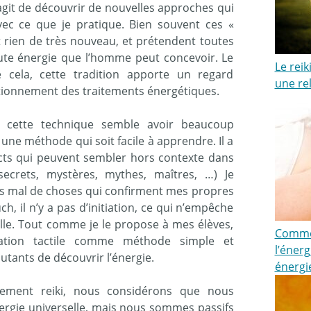
s’agit de découvrir de nouvelles approches qui
ec ce que je pratique. Bien souvent ces «
t rien de très nouveau, et prétendent toutes
aute énergie que l’homme peut concevoir. Le
Le rei
 cela, cette tradition apporte un regard
une rel
ctionnement des traitements énergétiques.
e cette technique semble avoir beaucoup
ne méthode qui soit facile à apprendre. Il a
ects qui peuvent sembler hors contexte dans
secrets, mystères, mythes, maîtres, …) Je
pas mal de choses qui confirment mes propres
, il n’y a pas d’initiation, ce qui n’empêche
elle. Tout comme je le propose à mes élèves,
Commen
ination tactile comme méthode simple et
l’énerg
tants de découvrir l’énergie.
énergi
ement reiki, nous considérons que nous
rgie universelle, mais nous sommes passifs