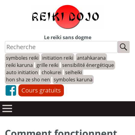
Skip
to
content
Le reiki sans dogme
symboles reiki
initiation reiki
antahkarana
reiki karuna
grille reiki
sensibilité énergétique
auto initiation
chokurei
seiheiki
hon sha ze sho nen
symboles karuna
Cours gratuits
Comment fonctionnent