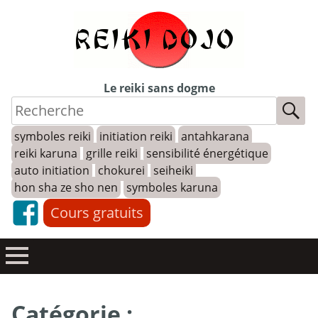
Skip
to
content
Le reiki sans dogme
symboles reiki
initiation reiki
antahkarana
reiki karuna
grille reiki
sensibilité énergétique
auto initiation
chokurei
seiheiki
hon sha ze sho nen
symboles karuna
Cours gratuits
Catégorie :