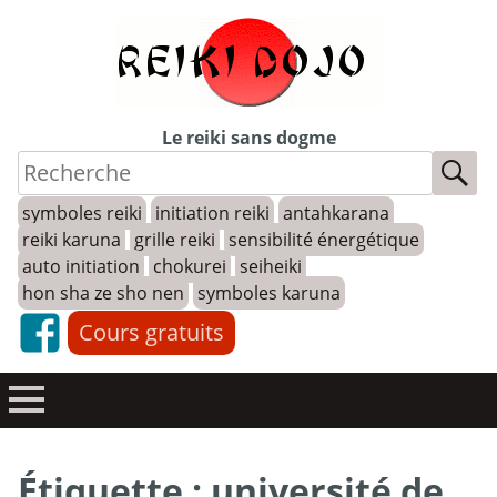
Skip
to
content
Le reiki sans dogme
symboles reiki
initiation reiki
antahkarana
reiki karuna
grille reiki
sensibilité énergétique
auto initiation
chokurei
seiheiki
hon sha ze sho nen
symboles karuna
Cours gratuits
Étiquette :
université de