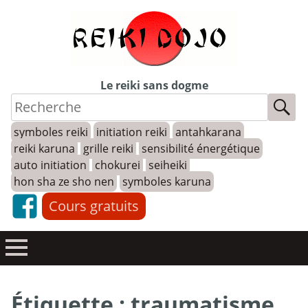
Skip
to
content
Le reiki sans dogme
symboles reiki
initiation reiki
antahkarana
reiki karuna
grille reiki
sensibilité énergétique
auto initiation
chokurei
seiheiki
hon sha ze sho nen
symboles karuna
Cours gratuits
Étiquette :
traumatisme