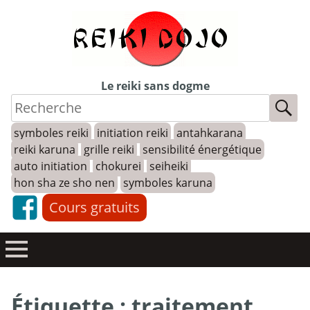
Skip
to
content
Le reiki sans dogme
symboles reiki
initiation reiki
antahkarana
reiki karuna
grille reiki
sensibilité énergétique
auto initiation
chokurei
seiheiki
hon sha ze sho nen
symboles karuna
Cours gratuits
Étiquette :
traitement