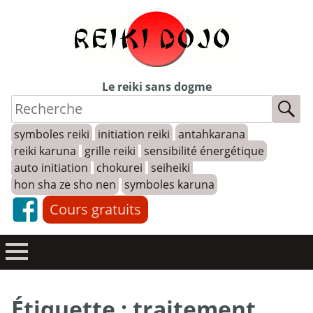
Skip
to
content
Le reiki sans dogme
symboles reiki
initiation reiki
antahkarana
reiki karuna
grille reiki
sensibilité énergétique
auto initiation
chokurei
seiheiki
hon sha ze sho nen
symboles karuna
Cours gratuits
Étiquette :
traitement