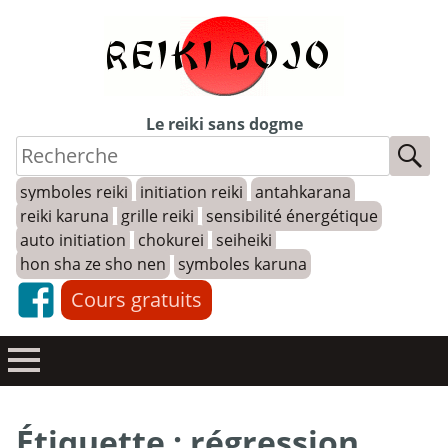
Skip
to
content
Le reiki sans dogme
symboles reiki
initiation reiki
antahkarana
reiki karuna
grille reiki
sensibilité énergétique
auto initiation
chokurei
seiheiki
hon sha ze sho nen
symboles karuna
Cours gratuits
Étiquette :
régression