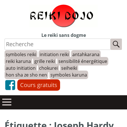
Skip
to
content
Le reiki sans dogme
symboles reiki
initiation reiki
antahkarana
reiki karuna
grille reiki
sensibilité énergétique
auto initiation
chokurei
seiheiki
hon sha ze sho nen
symboles karuna
Cours gratuits
Étiquette :
Joseph Hardy